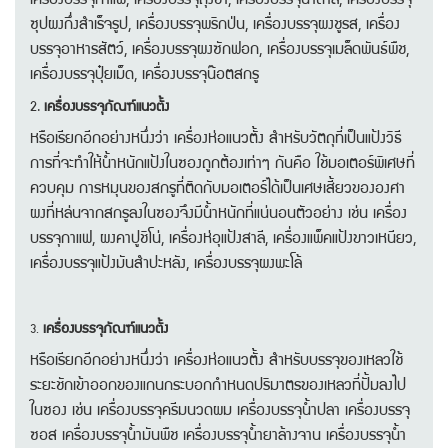
ซุปผงกึ่งสำเร็จรูป, เครื่องบรรจุพริกป่น, เครื่องบรรจุผงชูรส, เครื่อง
บรรจุอาหารสัตว์, เครื่องบรรจุผงซักฟอก, เครื่องบรรจุเมล็ดพันธ์พืช,
เครื่องบรรจุปุ๋ยเม็ด, เครื่องบรรจุน๊อตสกรู
2.
เครื่องบรรจุภัณฑ์​แนวตั้ง
หรือเรียกอีกอย่างหนึ่งว่า เครื่องห่อแนวตั้ง สำหรับวัตถุที่เป็นแป้งวิธี
การที่จะทำให้น้ำหนักแป้งในซองถูกต้องเท่าๆ กันคือ ใช้มอเตอร์พิเศษที่
ควบคุม การหมุนของสกรูที่ติดกับมอเตอร์ได้เป็นเศษเสี้ยวขององศา
ผงที่หล่นจากสกรูลงในซองจึงมีน้ำหนักที่แน่นอนตัวอย่าง เช่น เครื่อง
บรรจุกาแฟ, ผงคาปูชิโน่, เครื่องห่อุแป้งสาลี, เครื่องแพ็คแป้งขาวเหนียว,
เครื่องบรรจุแป้งมันสำปะหลัง, เครื่องบรรจุผงพะโล้
เครื่องบรรจุภัณฑ์​แนวตั้ง
3.
หรือเรียกอีกอย่างหนึ่งว่า เครื่องห่อแนวตั้ง สำหรับบรรจุของเหลวใช้
ระยะชักเข้าออกของแกนกระบอกกำหนดปริมาตรของเหลวที่ปั้มลงไป
ในซอง เช่น เครื่องบรรจุครีมนวดผม เครื่องบรรจุน้ำปลา เครื่องบรรจุ
ซอส เครื่องบรรจุน้ำมันพืช เครื่องบรรจุน้ำยาล้างจาน เครื่องบรรจุน้ำ