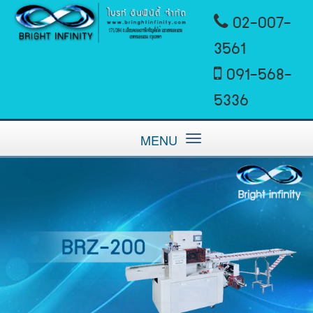
02-007-
3561
091-568-
5336
MENU