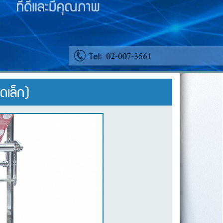
าดเล็ก)